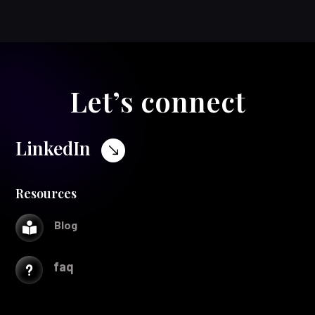
Let’s connect
LinkedIn
$
Resources
Blog

faq
u