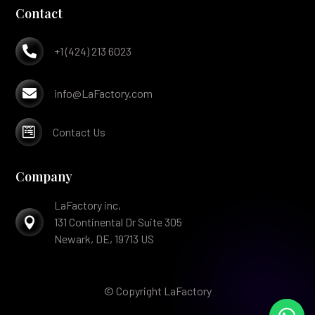
Contact

+1 (424) 213 6023

info@LaFactory.com

Contact Us
Company
LaFactory inc,

131 Continental Dr Suite 305
Newark, DE, 19713 US
© Copyright LaFactory