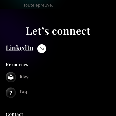
toute épreuve.
Let’s connect
LinkedIn
$
Resources
Blog

faq
u
Contact