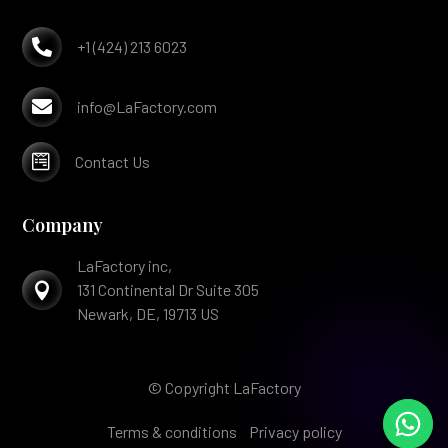

+1 (424) 213 6023

info@LaFactory.com

Contact Us
Company
LaFactory inc,

131 Continental Dr Suite 305
Newark, DE, 19713 US
© Copyright LaFactory
Terms & conditions
Privacy policy