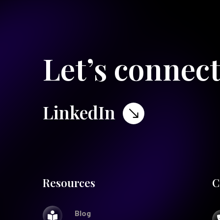
Let’s connec
LinkedIn
$
Resources
C
Blog
