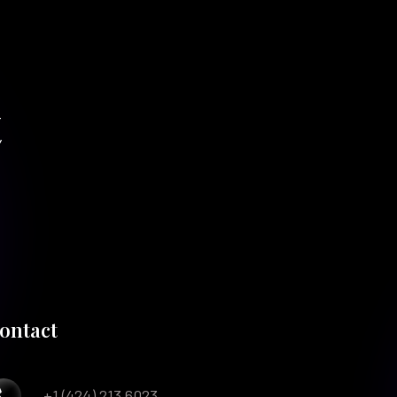
t
ontact
+1 (424) 213 6023
