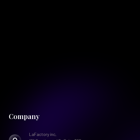
Company
LaFactory inc,