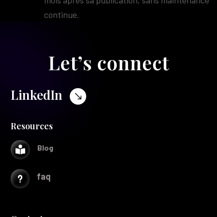
mois après sa publication, sans maintenance
continue.
Let’s connect
LinkedIn
$
Resources
Blog

faq
u