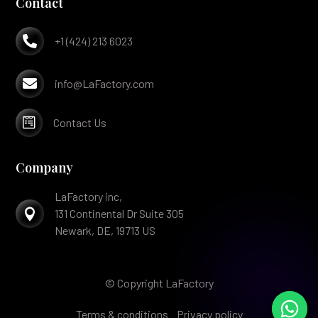
Contact

+1 (424) 213 6023

info@LaFactory.com

Contact Us
Company
LaFactory inc,

131 Continental Dr Suite 305
Newark, DE, 19713 US
© Copyright LaFactory
Terms & conditions
Privacy policy