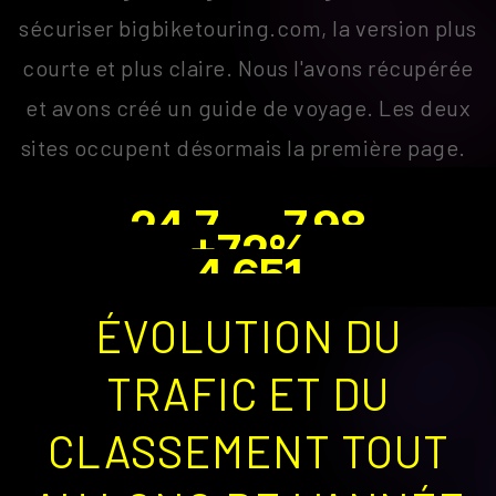
sécuriser bigbiketouring.com, la version plus
courte et plus claire. Nous l'avons récupérée
et avons créé un guide de voyage. Les deux
sites occupent désormais la première page.
24.7 → 7.98
68% improvement across all keywords
+72%
AVERAGE POSITION
From 3,133 to 5,382 impressions per day
4,651
DAILY IMPRESSIONS
December 2025 (130% vs baseline)
PEAK MONTHLY CLICKS
ÉVOLUTION DU
TRAFIC ET DU
CLASSEMENT TOUT