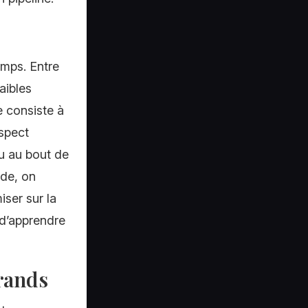
emps. Entre
aibles
e consiste à
ospect
nu au bout de
ide, on
iser sur la
 d’apprendre
grands