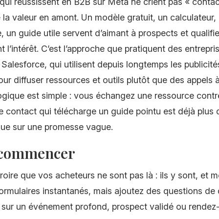
qui réussissent en B2B sur Meta ne crient pas « contac
de la valeur en amont. Un modèle gratuit, un calculateur,
, un guide utile servent d’aimant à prospects et qualifi
t l’intérêt. C’est l’approche que pratiquent des entrep
alesforce, qui utilisent depuis longtemps les publicité
our diffuser ressources et outils plutôt que des appels 
logique est simple : vous échangez une ressource contr
le contact qui télécharge un guide pointu est déjà plus 
ique sur une promesse vague.
 commencer
oire que vos acheteurs ne sont pas là : ils y sont, et m
 formulaires instantanés, mais ajoutez des questions de 
z sur un événement profond, prospect validé ou rendez