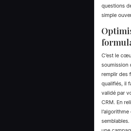
questions de
simple ouver
Optimis
formul
C’est le cœu
soumission d
remplir des 
qualifiés, i
validé par v
CRM. En rel
l’algorithme
semblables. 
une campagne