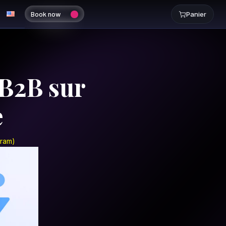
Book now
Panier
 B2B sur
e
gram)