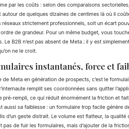
e par les coûts : selon des comparaisons sectorielles, 
 autour de quelques dizaines de centimes là où il coût
s réseaux strictement professionnels, soit un écart pou
n ordre de grandeur. Pour un même budget, vous touche
. Le B2B n’est pas absent de Meta ; il y est simplemen
u’on ne le croit.
mulaires instantanés, force et fai
e de Meta en génération de prospects, c’est le formulai
 l’internaute remplit ses coordonnées sans quitter l’appl
e pré-rempli, ce qui réduit énormément la friction et fait
t aussi sa faiblesse : un formulaire trop facile génère 
is d’un geste distrait. Le volume est flatteur, la qualit
t pas de fuir les formulaires, mais d’ajouter de la frictio