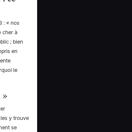
 : « nos
e cher à
lic ; bien
mpris en
vente
quoi le
 »
ler
 les y trouve
ment se