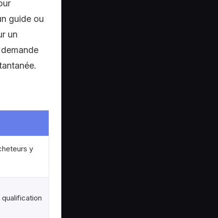
our
un guide ou
ur un
il demande
tantanée.
cheteurs y
 qualification