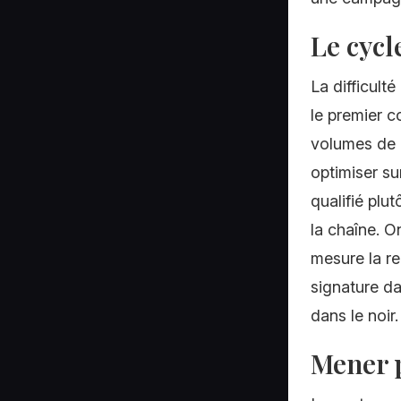
Le cycl
La difficult
le premier co
volumes de c
optimiser su
qualifié plu
la chaîne. O
mesure la re
signature da
dans le noir.
Mener p