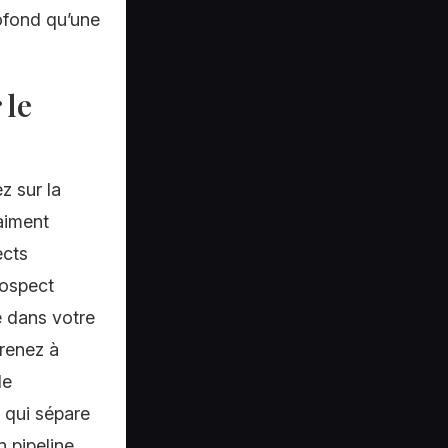
rofond qu’une
 le
z sur la
aiment
ects
rospect
e dans votre
renez à
de
 qui sépare
 pipeline.