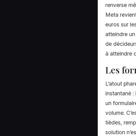
renverse mêm
Meta revient
euros sur le
atteindre u
de décideurs
à atteindre q
Les for
L’atout phar
instantané :
un formulair
volume. C’es
tièdes, rempl
solution n’es