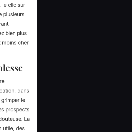
le clic sur
e plusieurs
vant
z bien plus
t moins cher
blesse
re
ication, dans
 grimper le
des prospects
é douteuse. La
n utile, des