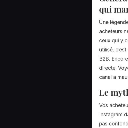
qui ma
Une légende
acheteurs ne
ceux qui y c
utilisé, c’e
B2B. Encore 
directe. Vo
canal a mauv
Le myth
Vos acheteu
Instagram da
pas confond 