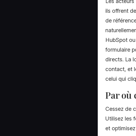
Les acteurs 
ils offrent 
de référence
naturellemen
HubSpot ou S
formulaire p
directs. La 
contact, et 
celui qui cl
Par où
Cessez de cr
Utilisez les
et optimise