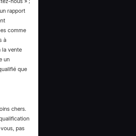
tez-nous » ;
 un rapport
ent
rises comme
s à
à la vente
e un
qualifié que
oins chers.
qualification
-vous, pas