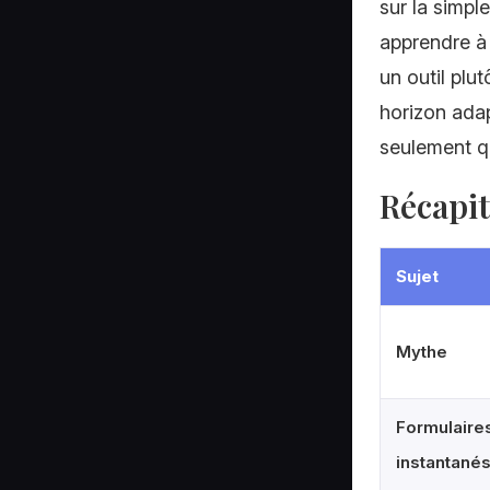
sur la simpl
apprendre à 
un outil plu
horizon ada
seulement qu
Récapit
Sujet
Mythe
Formulaire
instantané