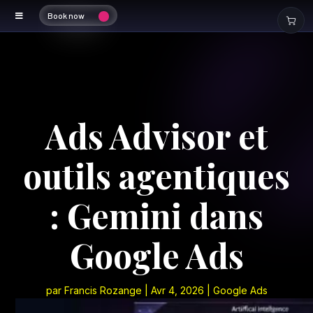
Book now
Ads Advisor et
outils agentiques
: Gemini dans
Google Ads
par
Francis Rozange
|
Avr 4, 2026
|
Google Ads