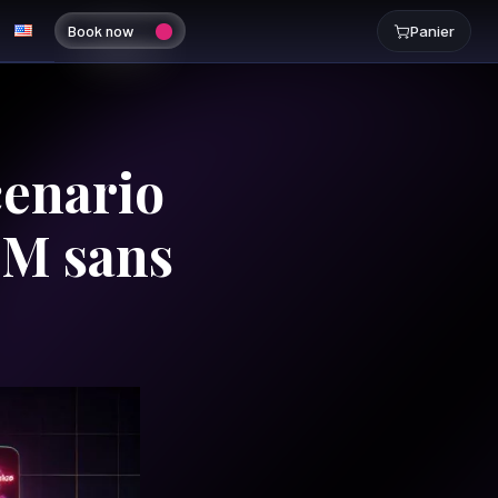
Book now
Panier
cenario
MM sans