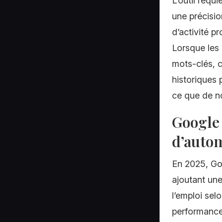
L’outil requ
une précisi
d’activité p
Lorsque les
mots-clés, c
historiques 
ce que de n
Google 
d’autom
En 2025, Go
ajoutant un
l’emploi sel
performance.