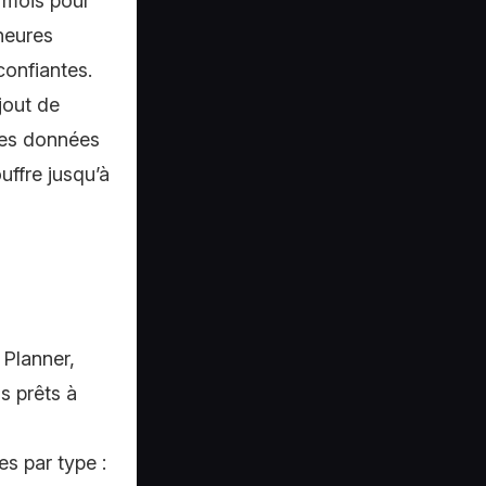
+ mois pour
heures
confiantes.
jout de
 les données
uffre jusqu’à
Planner,
s prêts à
s par type :