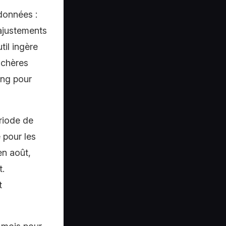
données :
ajustements
til ingère
nchères
ing pour
ériode de
 pour les
n août,
t.
t