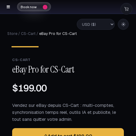
Book now
☀
Store
/
CS-Cart
/
eBay Pro for CS-Cart
CS-CART
eBay Pro for CS-Cart
$199.00
Vendez sur eBay depuis CS-Cart : multi-comptes,
synchronisation temps reel, outils IA et publicite, le
tout sans quitter votre admin.
⌃
Add to cart
·
$199.00