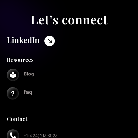
Let’s connect
LinkedIn
$
Resources
Blog

faq
u
Contact

+1 (424) 213 6023